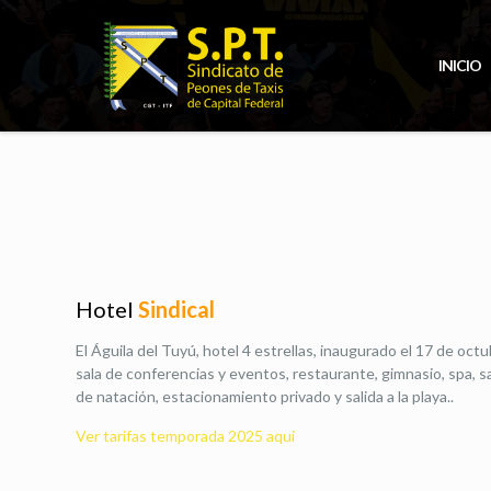
INICIO
Hotel
Sindical
El Águila del Tuyú, hotel 4 estrellas, inaugurado el 17 de oct
sala de conferencias y eventos, restaurante, gimnasio, spa, sa
de natación, estacionamiento privado y salida a la playa..
Ver tarifas temporada 2025 aqui