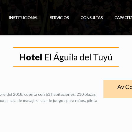
INSTITUCIONAL
SERVICIOS
CONSULTAS
CAPACIT
Hotel
El Águila del Tuyú
Av Co
ubre del 2018, cuenta con 63 habitaciones, 210 plazas,
una, sala de masajes, sala de juegos para niños, pileta