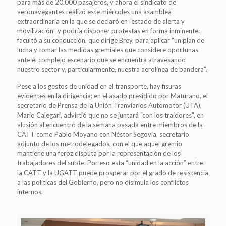
para más de 20.000 pasajeros, y ahora el sindicato de
aeronavegantes realizó este miércoles una asamblea
extraordinaria en la que se declaró en “estado de alerta y
movilización” y podría disponer protestas en forma inminente:
facultó a su conducción, que dirige Brey, para aplicar “un plan de
lucha y tomar las medidas gremiales que considere oportunas
ante el complejo escenario que se encuentra atravesando
nuestro sector y, particularmente, nuestra aerolínea de bandera”.
Pese a los gestos de unidad en el transporte, hay fisuras
evidentes en la dirigencia: en el asado presidido por Maturano, el
secretario de Prensa de la Unión Tranviarios Automotor (UTA),
Mario Calegari, advirtió que no se juntará “con los traidores”, en
alusión al encuentro de la semana pasada entre miembros de la
CATT como Pablo Moyano con Néstor Segovia, secretario
adjunto de los metrodelegados, con el que aquel gremio
mantiene una feroz disputa por la representación de los
trabajadores del subte. Por eso esta “unidad en la acción” entre
la CATT y la UGATT puede prosperar por el grado de resistencia
a las políticas del Gobierno, pero no disimula los conflictos
internos.