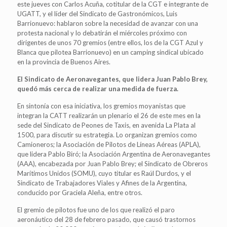
este jueves con Carlos Acuña, cotitular de la CGT e integrante de
UGATT, y el líder del Sindicato de Gastronómicos, Luis
Barrionuevo: hablaron sobre la necesidad de avanzar con una
protesta nacional y lo debatirán el miércoles próximo con
dirigentes de unos 70 gremios (entre ellos, los de la CGT Azul y
Blanca que pilotea Barrionuevo) en un camping sindical ubicado
en la provincia de Buenos Aires.
El Sindicato de Aeronavegantes, que lidera Juan Pablo Brey,
quedó más cerca de realizar una medida de fuerza.
En sintonía con esa iniciativa, los gremios moyanistas que
integran la CATT realizarán un plenario el 26 de este mes en la
sede del Sindicato de Peones de Taxis, en avenida La Plata al
1500, para discutir su estrategia. Lo organizan gremios como
Camioneros; la Asociación de Pilotos de Líneas Aéreas (APLA),
que lidera Pablo Biró; la Asociación Argentina de Aeronavegantes
(AAA), encabezada por Juan Pablo Brey; el Sindicato de Obreros
Marítimos Unidos (SOMU), cuyo titular es Raúl Durdos, y el
Sindicato de Trabajadores Viales y Afines de la Argentina,
conducido por Graciela Aleña, entre otros.
El gremio de pilotos fue uno de los que realizó el paro
aeronáutico del 28 de febrero pasado, que causó trastornos