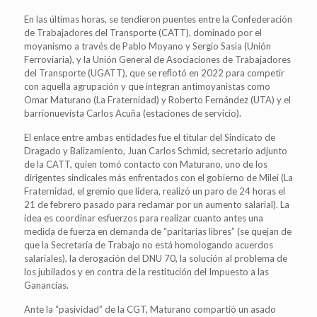
En las últimas horas, se tendieron puentes entre la Confederación
de Trabajadores del Transporte (CATT), dominado por el
moyanismo a través de Pablo Moyano y Sergio Sasia (Unión
Ferroviaria), y la Unión General de Asociaciones de Trabajadores
del Transporte (UGATT), que se reflotó en 2022 para competir
con aquella agrupación y que integran antimoyanistas como
Omar Maturano (La Fraternidad) y Roberto Fernández (UTA) y el
barrionuevista Carlos Acuña (estaciones de servicio).
El enlace entre ambas entidades fue el titular del Sindicato de
Dragado y Balizamiento, Juan Carlos Schmid, secretario adjunto
de la CATT, quien tomó contacto con Maturano, uno de los
dirigentes sindicales más enfrentados con el gobierno de Milei (La
Fraternidad, el gremio que lidera, realizó un paro de 24 horas el
21 de febrero pasado para reclamar por un aumento salarial). La
idea es coordinar esfuerzos para realizar cuanto antes una
medida de fuerza en demanda de “paritarias libres” (se quejan de
que la Secretaría de Trabajo no está homologando acuerdos
salariales), la derogación del DNU 70, la solución al problema de
los jubilados y en contra de la restitución del Impuesto a las
Ganancias.
Ante la “pasividad” de la CGT, Maturano compartió un asado