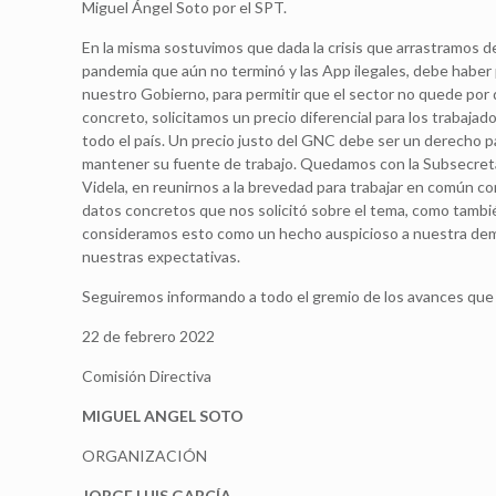
Miguel Ángel Soto por el SPT.
En la misma sostuvimos que dada la crisis que arrastramos des
pandemia que aún no terminó y las App ilegales, debe haber p
nuestro Gobierno, para permitir que el sector no quede por d
concreto, solicitamos un precio diferencial para los trabajad
todo el país. Un precio justo del GNC debe ser un derecho pa
mantener su fuente de trabajo. Quedamos con la Subsecret
Videla, en reunirnos a la brevedad para trabajar en común c
datos concretos que nos solicitó sobre el tema, como tambi
consideramos esto como un hecho auspicioso a nuestra de
nuestras expectativas.
Seguiremos informando a todo el gremio de los avances que
22 de febrero 2022
Comisión Directiva
MIGUEL ANGEL SOTO
ORGANIZACIÓN
JORGE LUIS GARCÍA