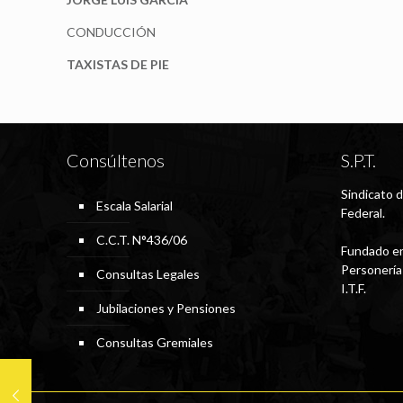
CONDUCCIÓN
TAXISTAS DE PIE
Consúltenos
S.P.T.
Sindicato d
Escala Salarial
Federal.
C.C.T. N°436/06
Fundado en
Personería
Consultas Legales
I.T.F.
Jubilaciones y Pensiones
Consultas Gremiales