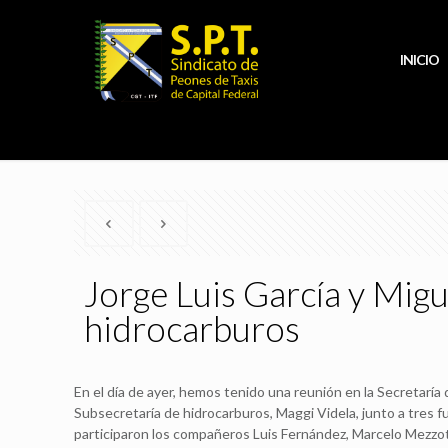
INICIO
Jorge Luis García y Migu
hidrocarburos
En el día de ayer, hemos tenido una reunión en la Secretaría 
Subsecretaría de hidrocarburos, Maggi Videla, junto a tres f
participaron los compañeros Luis Fernández, Marcelo Mezzot