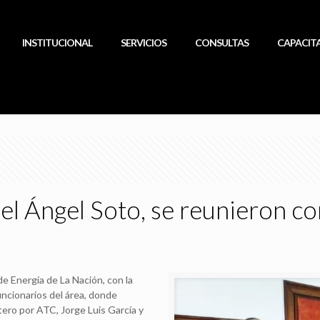
INSTITUCIONAL
SERVICIOS
CONSULTAS
CAPACIT
el Ángel Soto, se reunieron co
de Energía de La Nación, con la
uncionarios del área, donde
ero por ATC, Jorge Luis García y