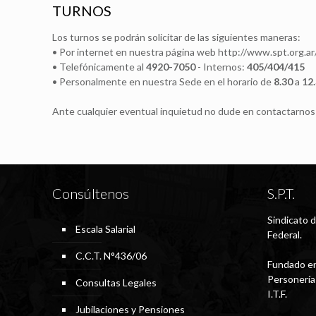
TURNOS
Los turnos se podrán solicitar de las siguientes maneras:
• Por internet en nuestra página web http://www.spt.org.ar/
• Telefónicamente al
4920-7050
- Internos:
405/404/415
• Personalmente en nuestra Sede en el horario de
8.30
a
12
Ante cualquier eventual inquietud no dude en contactarnos t
Consúltenos
S.P.T.
Sindicato d
Escala Salarial
Federal.
C.C.T. N°436/06
Fundado en
Personería
Consultas Legales
I.T.F.
Jubilaciones y Pensiones