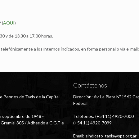
 (
AQUI
)
.30
y de
13.30
a
17.00
horas.
elefónicamente a los internos indicados, en forma personal o vía e-mail
Contáctenos
e Peones de Taxis de la Capital
Dirección: Av. La Plata Nº 1562 Cap
Federal
 septiembre de 1948 -
Teléfonos: (+54 11) 4920-7000
 Gremial 305 / Adherido a C.G.T e
(+54 11) 4920-7099
Email:
sindicato_taxis@spt.org.ar