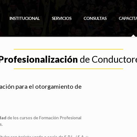
INSTITUCIONAL
SERVICIOS
CONSULTAS
CAPACIT
Profesionalización
de Conductore
ación para el otorgamiento de
edad
de los cursos de Formación Profesional
s.
ular con tarjeta verde o socio de S.R.L. / S.A. y