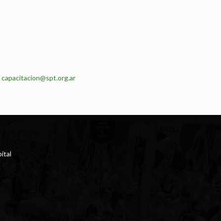
:
capacitacion@spt.org.ar
ital